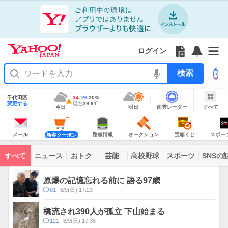
Yahoo!
Yahoo!
フ
フ
Yahoo!
お
サ
Yahoo!
JAPAN
ログイン
JAPAN
ォ
ォ
JAPAN
知
イ
JAPAN
ア
ロ
ロ
か
ら
ド
ID
Yahoo!
プ
ー
ー
ら
せ
メ
で
検
リ
を
の
一
ニ
ロ
索
を
開
お
覧
ュ
グ
使
地
く
知
を
ー
イ
域
千代田区
最
34
最
降
26
20
%
う
情
警
ら
開
を
ン
明
雨
す
今
変更する
高
低
水
現
現在
29.6
℃
報
報・
今日
明日
雨雲レーダー
すべて
日
雲
べ
日
気
気
確
在
せ
く
開
注
の
レ
て
の
温
温
率
気
Yahoo!
天
ー
く
意
JAPAN
天
温
気
ダ
報
の
気
ー
メ
シ
シ
路
オ
宝
ス
が
主
ー
ョ
ョ
線
ー
箱
ポ
メール
路線情報
オークション
宝箱くじ
スポー
新客クーポン
な
出
ル
ッ
ッ
情
ク
く
ー
サ
て
ピ
ピ
報
シ
じ
ツ
ー
コ
い
ン
ン
ョ
ナ
ビ
すべて
ニュース
おトク
芸能
高校野球
スポーツ
SNSの
グ
グ
ン
ビ
ン
ま
ス
す
テ
ト
ン
ピ
原爆の記憶忘れる前に 語る97歳
ツ
ッ
一
コ
81
8/9(日) 17:23
ク
覧
メ
ス
ン
橋流され390人が孤立 下山始まる
ト
コ
121
8/9(日) 17:35
数