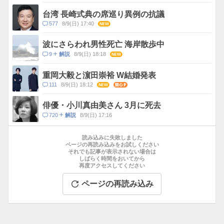
メ
ン
台湾 長崎式典の席巡り異例の抗議
ト
コ
577
8/9(日) 17:40
NEW
数
メ
ン
波にさらわれ男性死亡 海岸散歩中
ト
コ
9
8/9(日) 18:18
NEW
解説
数
メ
ン
重岡大毅と濵田崇裕 W結婚発表
ト
コ
111
8/9(日) 18:12
NEW
関心
数
メ
ン
俳優・小川真由美さん 3月に死去
ト
コ
720
8/9(日) 17:16
解説
数
メ
お
ン
す
読み込みに失敗しました
ト
す
ページの再読み込みをお試しください
数
それでも記事が表示されない場合は
め
しばらく時間をおいてから
記
再度アクセスしてください
事
ページの再読み込み