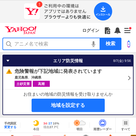
Yahoo!
Yahoo!
フ
フ
Yahoo!
お
サ
Yahoo!
新
JAPAN
ログイン
JAPAN
ォ
ォ
JAPAN
知
イ
JAPAN
着
ア
ロ
ロ
か
ら
ド
ID
Yahoo!
着
プ
ー
ー
ら
せ
メ
で
検
せ
リ
を
の
一
ニ
ロ
索
替
を
開
お
覧
ュ
グ
え
使
く
知
を
ー
イ
テ
う
エリア防災情報
8/7(金) 9:56
ら
開
を
ン
ー
せ
く
開
マ
危険警報が下記地域に発表されています
く
あ
り
鹿児島県
沖縄県
土砂災害
高潮
お住まいの地域の防災情報を受け取りませんか
地域を設定する
地
域
千代田区
最
34
最
降
27
10
%
情
明
雨
す
今
変更する
高
低
水
現
現在
27.7
℃
報
今日
明日
雨雲レーダー
すべて
日
雲
べ
日
気
気
確
在
の
レ
て
の
温
温
率
気
Yahoo!
天
ー