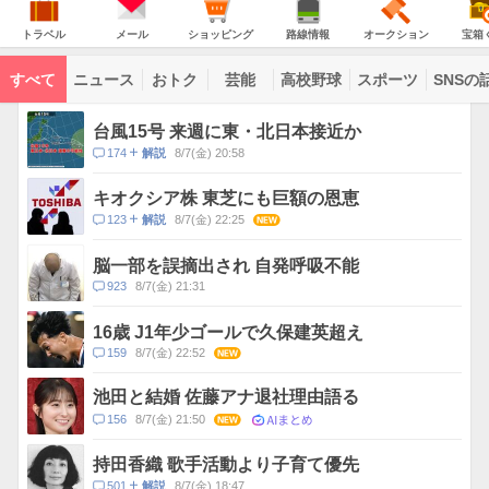
JAPAN
天
温
気
ダ
の
気
ー
ト
メ
シ
路
オ
宝
主
ラ
ー
ョ
線
ー
箱
トラベル
メール
ショッピング
路線情報
オークション
宝箱
な
ベ
ル
ッ
情
ク
く
サ
ル
ピ
報
シ
じ
ー
コ
ン
ョ
ビ
すべて
ニュース
おトク
芸能
高校野球
スポーツ
SNSの
グ
ン
ン
ス
テ
ト
ン
ピ
台風15号 来週に東・北日本接近か
ツ
ッ
一
コ
174
8/7(金) 20:58
解説
ク
覧
メ
ス
ン
キオクシア株 東芝にも巨額の恩恵
ト
コ
123
8/7(金) 22:25
NEW
解説
数
メ
ン
脳一部を誤摘出され 自発呼吸不能
ト
コ
923
8/7(金) 21:31
数
メ
ン
16歳 J1年少ゴールで久保建英超え
ト
コ
159
8/7(金) 22:52
NEW
数
メ
ン
池田と結婚 佐藤アナ退社理由語る
ト
AIまとめ
コ
156
8/7(金) 21:50
NEW
数
メ
ン
持田香織 歌手活動より子育て優先
ト
コ
501
8/7(金) 18:47
解説