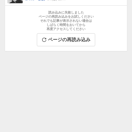
数
メ
お
ン
す
読み込みに失敗しました
ト
す
ページの再読み込みをお試しください
数
それでも記事が表示されない場合は
め
しばらく時間をおいてから
記
再度アクセスしてください
事
ページの再読み込み